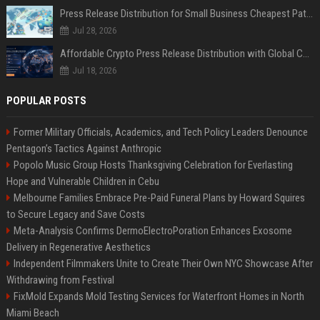
Press Release Distribution for Small Business Cheapest Path to Real Coverage
Jul 28, 2026
Affordable Crypto Press Release Distribution with Global Coverage
Jul 18, 2026
POPULAR POSTS
Former Military Officials, Academics, and Tech Policy Leaders Denounce
Pentagon’s Tactics Against Anthropic
Popolo Music Group Hosts Thanksgiving Celebration for Everlasting
Hope and Vulnerable Children in Cebu
Melbourne Families Embrace Pre-Paid Funeral Plans by Howard Squires
to Secure Legacy and Save Costs
Meta-Analysis Confirms DermoElectroPoration Enhances Exosome
Delivery in Regenerative Aesthetics
Independent Filmmakers Unite to Create Their Own NYC Showcase After
Withdrawing from Festival
FixMold Expands Mold Testing Services for Waterfront Homes in North
Miami Beach