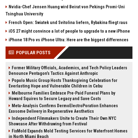
Nvidia-Chef Jensen Huang wird Beirat von Pekings Promi-Uni
Tsinghua University
French Open: Swiatek und Svitolina liefern, Rybakina fliegt raus
iOS 27 might convince a lot of people to upgrade to a new iPhone
iPhone 18 Pro vs iPhone Ultra: Here are the biggest differences
POPULAR POSTS
Former Military Officials, Academics, and Tech Policy Leaders
Denounce Pentagon’s Tactics Against Anthropic
Popolo Music Group Hosts Thanksgiving Celebration for
Everlasting Hope and Vulnerable Children in Cebu
Melbourne Families Embrace Pre-Paid Funeral Plans by
Howard Squires to Secure Legacy and Save Costs
Meta-Analysis Confirms DermoElectroPoration Enhances
Exosome Delivery in Regenerative Aesthetics
Independent Filmmakers Unite to Create Their Own NYC
Showcase After Withdrawing from Festival
FixMold Expands Mold Testing Services for Waterfront Homes
in North Miami Beach