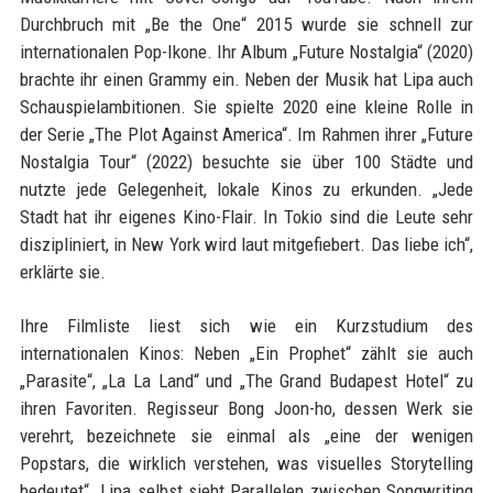
Durchbruch mit „Be the One“ 2015 wurde sie schnell zur
internationalen Pop-Ikone. Ihr Album „Future Nostalgia“ (2020)
brachte ihr einen Grammy ein. Neben der Musik hat Lipa auch
Schauspielambitionen. Sie spielte 2020 eine kleine Rolle in
der Serie „The Plot Against America“. Im Rahmen ihrer „Future
Nostalgia Tour“ (2022) besuchte sie über 100 Städte und
nutzte jede Gelegenheit, lokale Kinos zu erkunden. „Jede
Stadt hat ihr eigenes Kino-Flair. In Tokio sind die Leute sehr
diszipliniert, in New York wird laut mitgefiebert. Das liebe ich“,
erklärte sie.
Ihre Filmliste liest sich wie ein Kurzstudium des
internationalen Kinos: Neben „Ein Prophet“ zählt sie auch
„Parasite“, „La La Land“ und „The Grand Budapest Hotel“ zu
ihren Favoriten. Regisseur Bong Joon-ho, dessen Werk sie
verehrt, bezeichnete sie einmal als „eine der wenigen
Popstars, die wirklich verstehen, was visuelles Storytelling
bedeutet“. Lipa selbst sieht Parallelen zwischen Songwriting