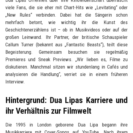
Dua Lipas Offenheit über ihre Kinoleidenschaft überrascht
viele Fans, die sie eher mit Chart-Hits wie „Levitating“ oder
„New Rules“ verbinden. Dabei hat die Sängerin schon
mehrfach betont, wie wichtig ihr die Kunst des
Geschichtenerzählens ist – ob in Musikvideos oder auf der
großen Leinwand. Ihr Partner, der britische Schauspieler
Callum Turner (bekannt aus „Fantastic Beasts“), teilt diese
Begeisterung. Gemeinsam besuchen sie regelmäßig
Premieres und Sneak Previews. „Wir lieben es, Filme zu
diskutieren. Manchmal sitzen wir stundenlang in Cafés und
analysieren die Handlung“, verriet sie in einem früheren
Interview.
Hintergrund: Dua Lipas Karriere und
ihr Verhältnis zur Filmwelt
Die 1995 in London geborene Dua Lipa begann ihre
Musikkarriere mit Cover-Songs auf YouTube. Nach ihrem