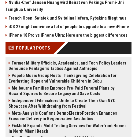
Nvidia-Chef Jensen Huang wird Beirat von Pekings Promi-Uni
Tsinghua University
French Open: Swiatek und Svitolina liefern, Rybakina fliegt raus
iOS 27 might convince a lot of people to upgrade to a new iPhone
iPhone 18 Pro vs iPhone Ultra: Here are the biggest differences
POPULAR POSTS
Former Military Officials, Academics, and Tech Policy Leaders
Denounce Pentagon’s Tactics Against Anthropic
Popolo Music Group Hosts Thanksgiving Celebration for
Everlasting Hope and Vulnerable Children in Cebu
Melbourne Families Embrace Pre-Paid Funeral Plans by
Howard Squires to Secure Legacy and Save Costs
Independent Filmmakers Unite to Create Their Own NYC
Showcase After Withdrawing from Festival
Meta-Analysis Confirms DermoElectroPoration Enhances
Exosome Delivery in Regenerative Aesthetics
FixMold Expands Mold Testing Services for Waterfront Homes
in North Miami Beach