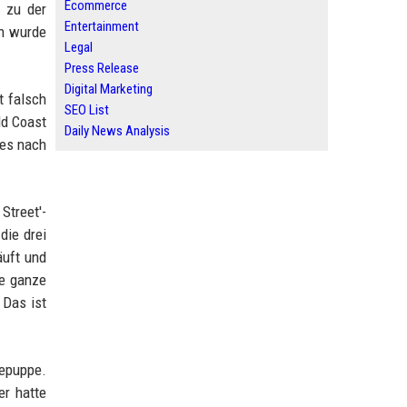
Ecommerce
n zu der
Entertainment
ch wurde
Legal
Press Release
Digital Marketing
t falsch
SEO List
ld Coast
Daily News Analysis
 es nach
Street'-
die drei
äuft und
ie ganze
 Das ist
depuppe.
er hatte