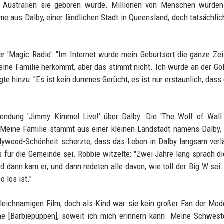
 in Australien sie geboren wurde. Millionen von Menschen wurde
me aus Dalby, einer ländlichen Stadt in Queensland, doch tatsächli
r 'Magic Radio': "Im Internet wurde mein Geburtsort die ganze Zei
meine Familie herkommt, aber das stimmt nicht. Ich wurde an der Go
te hinzu: "Es ist kein dummes Gerücht, es ist nur erstaunlich, dass
endung 'Jimmy Kimmel Live!' über Dalby. Die 'The Wolf of Wall 
"Meine Familie stammt aus einer kleinen Landstadt namens Dalby, 
Hollywood-Schönheit scherzte, dass das Leben in Dalby langsam verl
 für die Gemeinde sei. Robbie witzelte: "Zwei Jahre lang sprach d
 dann kam er, und dann redeten alle davon, wie toll der Big W sei.
 los ist."
gleichnamigen Film, doch als Kind war sie kein großer Fan der Mo
eine [Barbiepuppen], soweit ich mich erinnern kann. Meine Schwest