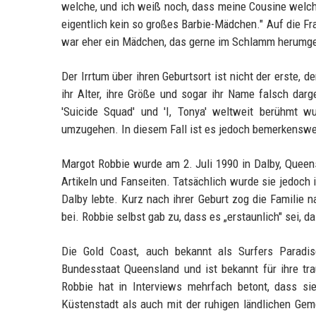
welche, und ich weiß noch, dass meine Cousine welche
eigentlich kein so großes Barbie-Mädchen." Auf die Fr
war eher ein Mädchen, das gerne im Schlamm herumge
Der Irrtum über ihren Geburtsort ist nicht der erste, 
ihr Alter, ihre Größe und sogar ihr Name falsch darge
'Suicide Squad' und 'I, Tonya' weltweit berühmt w
umzugehen. In diesem Fall ist es jedoch bemerkenswert
Margot Robbie wurde am 2. Juli 1990 in Dalby, Queens
Artikeln und Fanseiten. Tatsächlich wurde sie jedoch 
Dalby lebte. Kurz nach ihrer Geburt zog die Familie
bei. Robbie selbst gab zu, dass es „erstaunlich" sei, d
Die Gold Coast, auch bekannt als Surfers Paradise
Bundesstaat Queensland und ist bekannt für ihre tr
Robbie hat in Interviews mehrfach betont, dass si
Küstenstadt als auch mit der ruhigen ländlichen Geme