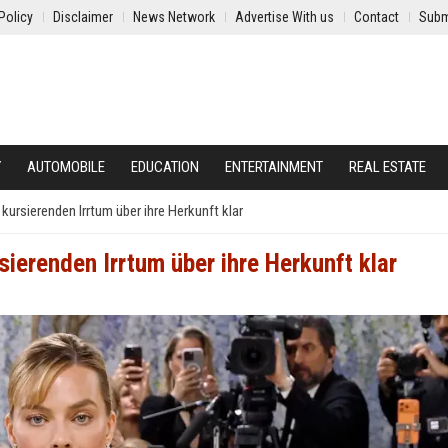
Policy
Disclaimer
News Network
Advertise With us
Contact
Subm
Y
AUTOMOBILE
EDUCATION
ENTERTAINMENT
REAL ESTATE
 kursierenden Irrtum über ihre Herkunft klar
sierenden Irrtum über ihre Herkunft klar