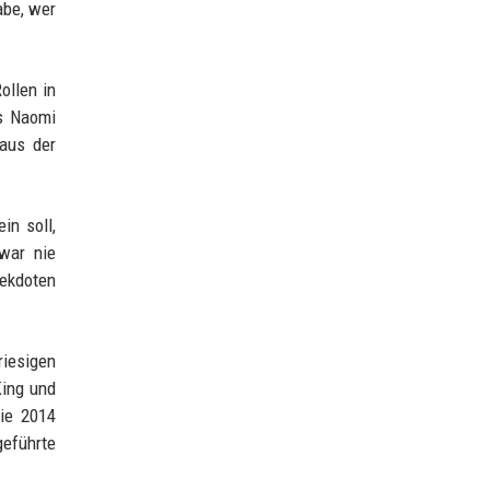
abe, wer
ollen in
ls Naomi
 aus der
in soll,
war nie
nekdoten
riesigen
King und
sie 2014
geführte