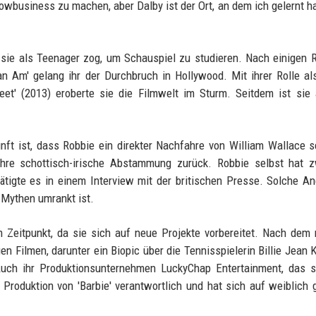
owbusiness zu machen, aber Dalby ist der Ort, an dem ich gelernt h
 sie als Teenager zog, um Schauspiel zu studieren. Nach einigen R
an Am' gelang ihr der Durchbruch in Hollywood. Mit ihrer Rolle a
eet' (2013) eroberte sie die Filmwelt im Sturm. Seitdem ist sie
ft ist, dass Robbie ein direkter Nachfahre von William Wallace se
ihre schottisch-irische Abstammung zurück. Robbie selbst hat z
tätigte es in einem Interview mit der britischen Presse. Solche A
 Mythen umrankt ist.
 Zeitpunkt, da sie sich auf neue Projekte vorbereitet. Nach dem 
uen Filmen, darunter ein Biopic über die Tennisspielerin Billie Jean 
 Auch ihr Produktionsunternehmen LuckyChap Entertainment, das 
 Produktion von 'Barbie' verantwortlich und hat sich auf weiblich 