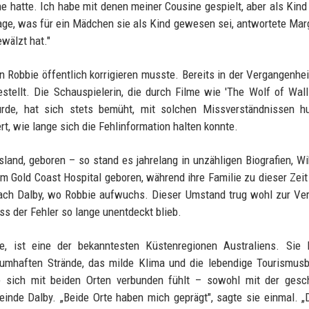
 hatte. Ich habe mit denen meiner Cousine gespielt, aber als Kind
age, was für ein Mädchen sie als Kind gewesen sei, antwortete Marg
wälzt hat."
den Robbie öffentlich korrigieren musste. Bereits in der Vergangenhe
stellt. Die Schauspielerin, die durch Filme wie 'The Wolf of Wall 
urde, hat sich stets bemüht, mit solchen Missverständnissen hu
, wie lange sich die Fehlinformation halten konnte.
land, geboren – so stand es jahrelang in unzähligen Biografien, Wi
im Gold Coast Hospital geboren, während ihre Familie zu dieser Zeit
 nach Dalby, wo Robbie aufwuchs. Dieser Umstand trug wohl zur Ve
ass der Fehler so lange unentdeckt blieb.
, ist eine der bekanntesten Küstenregionen Australiens. Sie l
aumhaften Strände, das milde Klima und die lebendige Tourismus
e sich mit beiden Orten verbunden fühlt – sowohl mit der gesch
inde Dalby. „Beide Orte haben mich geprägt", sagte sie einmal. „