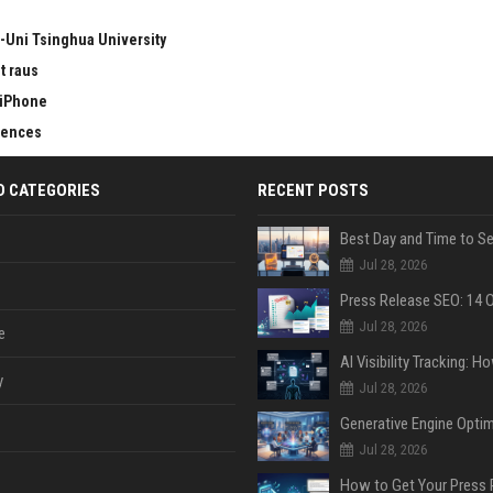
-Uni Tsinghua University
t raus
 iPhone
erences
D CATEGORIES
RECENT POSTS
Jul 28, 2026
Jul 28, 2026
e
y
Jul 28, 2026
Jul 28, 2026