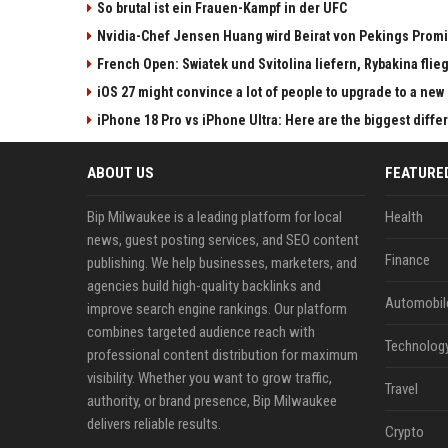
So brutal ist ein Frauen-Kampf in der UFC
Nvidia-Chef Jensen Huang wird Beirat von Pekings Promi
French Open: Swiatek und Svitolina liefern, Rybakina flieg
iOS 27 might convince a lot of people to upgrade to a new
iPhone 18 Pro vs iPhone Ultra: Here are the biggest diff
ABOUT US
FEATURE
Bip Milwaukee is a leading platform for local
Health
news, guest posting services, and SEO content
Finance
publishing. We help businesses, marketers, and
agencies build high-quality backlinks and
Automobil
improve search engine rankings. Our platform
combines targeted audience reach with
Technolog
professional content distribution for maximum
visibility. Whether you want to grow traffic,
Travel
authority, or brand presence, Bip Milwaukee
delivers reliable results.
Crypto