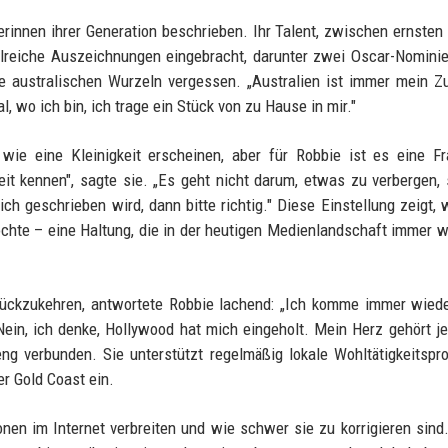
lerinnen ihrer Generation beschrieben. Ihr Talent, zwischen ernste
hlreiche Auszeichnungen eingebracht, darunter zwei Oscar-Nomini
re australischen Wurzeln vergessen. „Australien ist immer mein Z
l, wo ich bin, ich trage ein Stück von zu Hause in mir."
 wie eine Kleinigkeit erscheinen, aber für Robbie ist es eine F
eit kennen", sagte sie. „Es geht nicht darum, etwas zu verbergen,
 geschrieben wird, dann bitte richtig." Diese Einstellung zeigt, 
chte – eine Haltung, die in der heutigen Medienlandschaft immer w
urückzukehren, antwortete Robbie lachend: „Ich komme immer wied
ein, ich denke, Hollywood hat mich eingeholt. Mein Herz gehört j
eng verbunden. Sie unterstützt regelmäßig lokale Wohltätigkeitspro
r Gold Coast ein.
onen im Internet verbreiten und wie schwer sie zu korrigieren sind