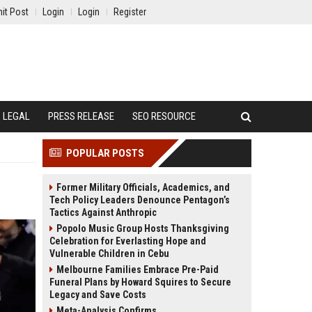
it Post
Login
Login
Register
LEGAL
PRESS RELEASE
SEO RESOURCE
POPULAR POSTS
Former Military Officials, Academics, and
Tech Policy Leaders Denounce Pentagon’s
Tactics Against Anthropic
Popolo Music Group Hosts Thanksgiving
Celebration for Everlasting Hope and
Vulnerable Children in Cebu
Melbourne Families Embrace Pre-Paid
Funeral Plans by Howard Squires to Secure
Legacy and Save Costs
Meta-Analysis Confirms