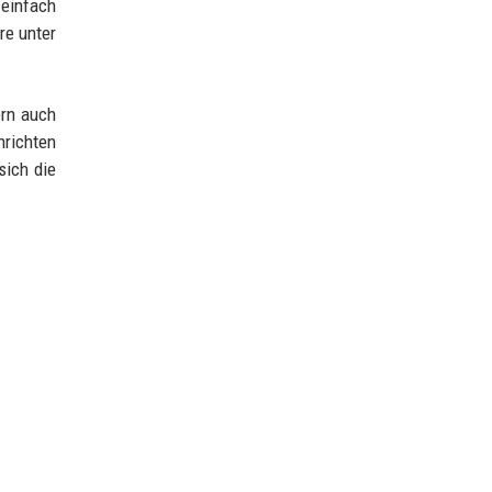
 einfach
re unter
ern auch
hrichten
sich die