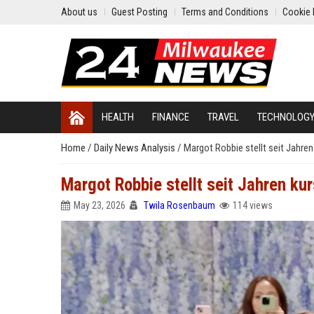
About us
Guest Posting
Terms and Conditions
Cookie 
HEALTH
FINANCE
TRAVEL
TECHNOLOG
Home
/
Daily News Analysis
/
Margot Robbie stellt seit Jahren
Margot Robbie stellt seit Jahren kur
May 23, 2026
Twila Rosenbaum
114 views