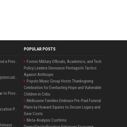
POPULAR POSTS
Best Day and Time to Send a Press Release for Media Pick Up
Former Military Officials, Academics, and Tech
Policy Leaders Denounce Pentagon’s Tactics
Against Anthropic
Press Release SEO: 14 Optimizations That Actually Move Rankings
Popolo Music Group Hosts Thanksgiving
Celebration for Everlasting Hope and Vulnerable
AI Visibility Tracking: How to Prove Your PR Got Cited
Children in Cebu
Melbourne Families Embrace Pre-Paid Funeral
Plans by Howard Squires to Secure Legacy and
Generative Engine Optimization PR Starter Guide
Save Costs
Meta-Analysis Confirms
How to Get Your Press Release Cited in Google AI Overviews
DermoElectroPoration Enhances Exosome