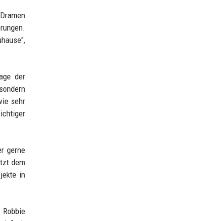
n Dramen
erungen.
uhause",
rage der
 sondern
wie sehr
ichtiger
er gerne
etzt dem
jekte in
. Robbie