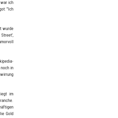
 war ich
ot: "Ich
it wurde
Street',
morvoll
kipedia-
 noch in
rwirrung
iegt im
branche.
äftigen
Die Gold