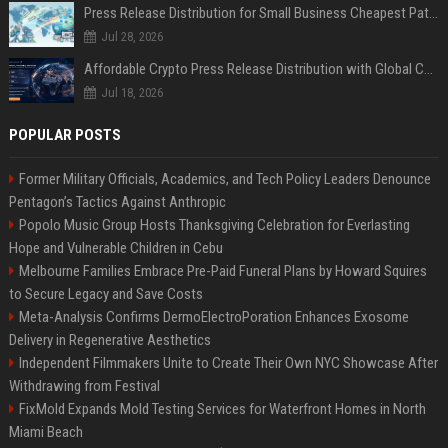
Press Release Distribution for Small Business Cheapest Path to Real Coverage
Jul 28, 2026
Affordable Crypto Press Release Distribution with Global Coverage
Jul 18, 2026
POPULAR POSTS
Former Military Officials, Academics, and Tech Policy Leaders Denounce
Pentagon’s Tactics Against Anthropic
Popolo Music Group Hosts Thanksgiving Celebration for Everlasting
Hope and Vulnerable Children in Cebu
Melbourne Families Embrace Pre-Paid Funeral Plans by Howard Squires
to Secure Legacy and Save Costs
Meta-Analysis Confirms DermoElectroPoration Enhances Exosome
Delivery in Regenerative Aesthetics
Independent Filmmakers Unite to Create Their Own NYC Showcase After
Withdrawing from Festival
FixMold Expands Mold Testing Services for Waterfront Homes in North
Miami Beach