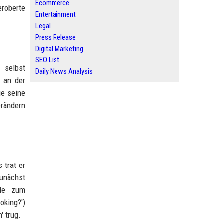
Ecommerce
eroberte
Entertainment
Legal
Press Release
Digital Marketing
SEO List
 selbst
Daily News Analysis
m an der
ie seine
erändern
 trat er
unächst
rde zum
oking?')
' trug.