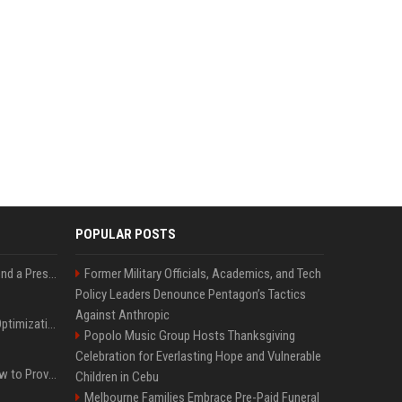
POPULAR POSTS
Best Day and Time to Send a Press Release for Media Pick Up
Former Military Officials, Academics, and Tech
Policy Leaders Denounce Pentagon’s Tactics
Against Anthropic
Press Release SEO: 14 Optimizations That Actually Move Rankings
Popolo Music Group Hosts Thanksgiving
Celebration for Everlasting Hope and Vulnerable
AI Visibility Tracking: How to Prove Your PR Got Cited
Children in Cebu
Melbourne Families Embrace Pre-Paid Funeral