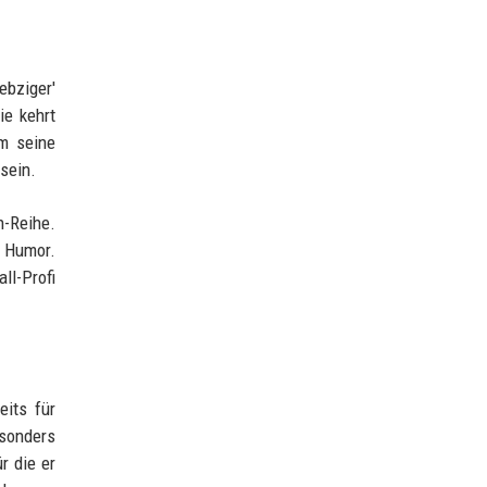
ebziger'
ie kehrt
um seine
 sein.
n-Reihe.
d Humor.
ll-Profi
eits für
sonders
r die er