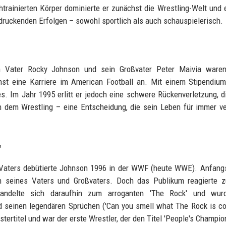
rainierten Körper dominierte er zunächst die Wrestling-Welt und 
ndruckenden Erfolgen – sowohl sportlich als auch schauspielerisch.
in Vater Rocky Johnson und sein Großvater Peter Maivia waren
hst eine Karriere im American Football an. Mit einem Stipendiu
es. Im Jahr 1995 erlitt er jedoch eine schwere Rückenverletzung, d
h dem Wrestling – eine Entscheidung, die sein Leben für immer v
'
 Vaters debütierte Johnson 1996 in der WWF (heute WWE). Anfangs
n seines Vaters und Großvaters. Doch das Publikum reagierte z
wandelte sich daraufhin zum arroganten 'The Rock' und wu
d seinen legendären Sprüchen ('Can you smell what The Rock is co
ertitel und war der erste Wrestler, der den Titel 'People's Champion