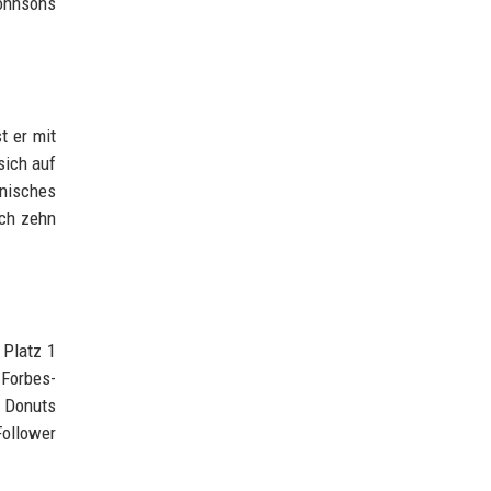
ohnsons
t er mit
sich auf
anisches
ach zehn
 Platz 1
 Forbes-
' Donuts
Follower