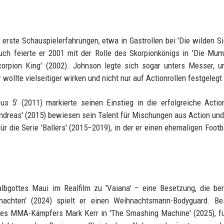
rste Schauspielerfahrungen, etwa in Gastrollen bei 'Die wilden Si
uch feierte er 2001 mit der Rolle des Skorpionkönigs in 'Die Mum
corpion King' (2002). Johnson legte sich sogar unters Messer, 
wollte vielseitiger wirken und nicht nur auf Actionrollen festgelegt
us 5' (2011) markierte seinen Einstieg in die erfolgreiche Actio
ndreas' (2015) bewiesen sein Talent für Mischungen aus Action un
r die Serie 'Ballers' (2015–2019), in der er einen ehemaligen Footba
lbgottes Maui im Realfilm zu 'Vaiana' – eine Besetzung, die ber
achten' (2024) spielt er einen Weihnachtsmann-Bodyguard. Be
e des MMA-Kämpfers Mark Kerr in 'The Smashing Machine' (2025), fü