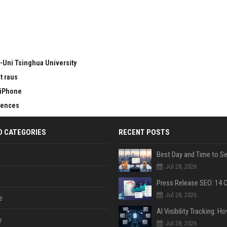
-Uni Tsinghua University
t raus
 iPhone
erences
D CATEGORIES
RECENT POSTS
Jul 28, 2026
Jul 28, 2026
e
y
Jul 28, 2026