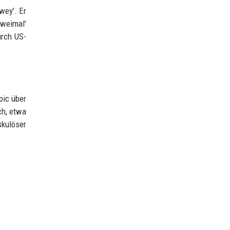
wey'. Er
zweimal'
urch US-
pic über
ch, etwa
skulöser