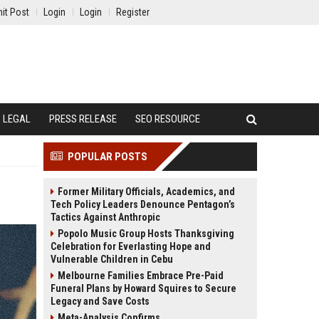
it Post
Login
Login
Register
LEGAL
PRESS RELEASE
SEO RESOURCE
POPULAR POSTS
Former Military Officials, Academics, and
Tech Policy Leaders Denounce Pentagon’s
Tactics Against Anthropic
Popolo Music Group Hosts Thanksgiving
Celebration for Everlasting Hope and
Vulnerable Children in Cebu
Melbourne Families Embrace Pre-Paid
Funeral Plans by Howard Squires to Secure
Legacy and Save Costs
Meta-Analysis Confirms