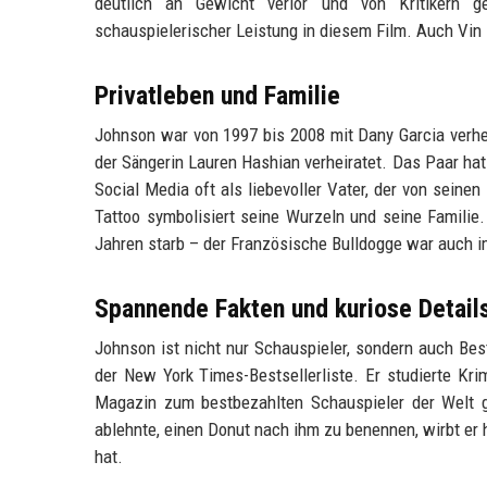
deutlich an Gewicht verlor und von Kritikern 
schauspielerischer Leistung in diesem Film. Auch Vin D
Privatleben und Familie
Johnson war von 1997 bis 2008 mit Dany Garcia verheir
der Sängerin Lauren Hashian verheiratet. Das Paar hat
Social Media oft als liebevoller Vater, der von seine
Tattoo symbolisiert seine Wurzeln und seine Famili
Jahren starb – der Französische Bulldogge war auch i
Spannende Fakten und kuriose Detail
Johnson ist nicht nur Schauspieler, sondern auch Best
der New York Times-Bestsellerliste. Er studierte Kr
Magazin zum bestbezahlten Schauspieler der Welt ge
ablehnte, einen Donut nach ihm zu benennen, wirbt er 
hat.