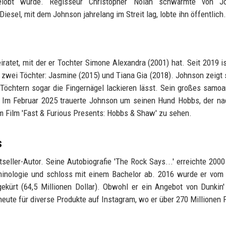
gelobt wurde. Regisseur Christopher Nolan schwärmte von J
iesel, mit dem Johnson jahrelang im Streit lag, lobte ihn öffentlich.
atet, mit der er Tochter Simone Alexandra (2001) hat. Seit 2019 is
 zwei Töchter: Jasmine (2015) und Tiana Gia (2018). Johnson zeigt 
n Töchtern sogar die Fingernägel lackieren lässt. Sein großes samo
e. Im Februar 2025 trauerte Johnson um seinen Hund Hobbs, der n
m Film 'Fast & Furious Presents: Hobbs & Shaw' zu sehen.
s
seller-Autor. Seine Autobiografie 'The Rock Says...' erreichte 2000
iminologie und schloss mit einem Bachelor ab. 2016 wurde er vom
kürt (64,5 Millionen Dollar). Obwohl er ein Angebot von Dunkin
heute für diverse Produkte auf Instagram, wo er über 270 Millionen 