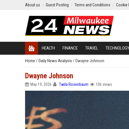
About us
Guest Posting
Terms and Conditions
Cookie 
HEALTH
FINANCE
TRAVEL
TECHNOLOG
Home
/
Daily News Analysis
/
Dwayne Johnson
Dwayne Johnson
May 19, 2026
Twila Rosenbaum
106 views