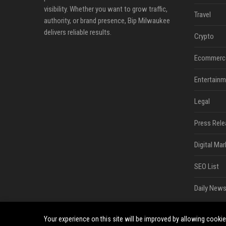
visibility. Whether you want to grow traffic,
Travel
authority, or brand presence, Bip Milwaukee
delivers reliable results.
Crypto
Ecommerc
Entertainm
Legal
Press Rele
Digital Mar
SEO List
Daily News
Your experience on this site will be improved by allowing cooki
©2026 Bip Milwaukee. All right reserved.