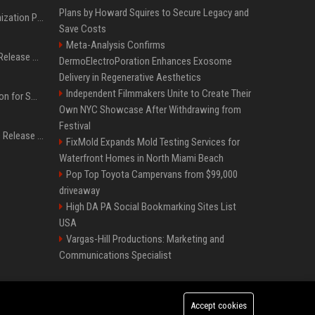
Plans by Howard Squires to Secure Legacy and
Generative Engine Optimization PR Starter Guide
Save Costs
Meta-Analysis Confirms
How to Get Your Press Release Cited in Google AI Overviews
DermoElectroPoration Enhances Exosome
Delivery in Regenerative Aesthetics
Independent Filmmakers Unite to Create Their
Press Release Distribution for Small Business Cheapest Path to Real Coverage
Own NYC Showcase After Withdrawing from
Festival
Affordable Crypto Press Release Distribution with Global Coverage
FixMold Expands Mold Testing Services for
Waterfront Homes in North Miami Beach
Pop Top Toyota Campervans from $99,000
driveaway
High DA PA Social Bookmarking Sites List
USA
Vargas-Hill Productions: Marketing and
Communications Specialist
Accept cookies