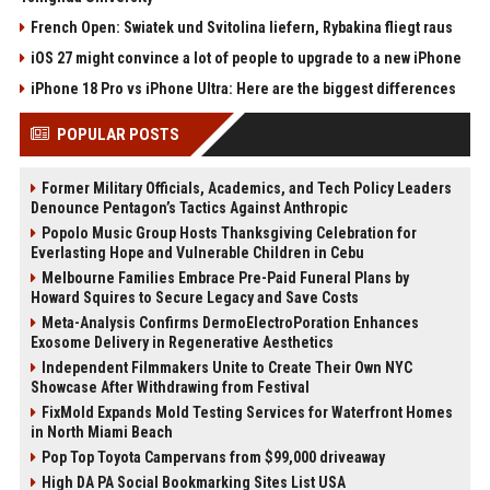
French Open: Swiatek und Svitolina liefern, Rybakina fliegt raus
iOS 27 might convince a lot of people to upgrade to a new iPhone
iPhone 18 Pro vs iPhone Ultra: Here are the biggest differences
POPULAR POSTS
Former Military Officials, Academics, and Tech Policy Leaders
Denounce Pentagon’s Tactics Against Anthropic
Popolo Music Group Hosts Thanksgiving Celebration for
Everlasting Hope and Vulnerable Children in Cebu
Melbourne Families Embrace Pre-Paid Funeral Plans by
Howard Squires to Secure Legacy and Save Costs
Meta-Analysis Confirms DermoElectroPoration Enhances
Exosome Delivery in Regenerative Aesthetics
Independent Filmmakers Unite to Create Their Own NYC
Showcase After Withdrawing from Festival
FixMold Expands Mold Testing Services for Waterfront Homes
in North Miami Beach
Pop Top Toyota Campervans from $99,000 driveaway
High DA PA Social Bookmarking Sites List USA