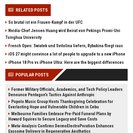
RELATED POSTS
So brutal ist ein Frauen-Kampf in der UFC
Nvidia-Chef Jensen Huang wird Beirat von Pekings Promi-Uni
Tsinghua University
French Open: Swiatek und Svitolina liefern, Rybakina fliegt raus
iOS 27 might convince a lot of people to upgrade to a new iPhone
iPhone 18 Pro vs iPhone Ultra: Here are the biggest differences
POPULAR POSTS
Former Military Officials, Academics, and Tech Policy Leaders
Denounce Pentagon’s Tactics Against Anthropic
Popolo Music Group Hosts Thanksgiving Celebration for
Everlasting Hope and Vulnerable Children in Cebu
Melbourne Families Embrace Pre-Paid Funeral Plans by
Howard Squires to Secure Legacy and Save Costs
Meta-Analysis Confirms DermoElectroPoration Enhances
Exosome Delivery in Regenerative Aesthetics