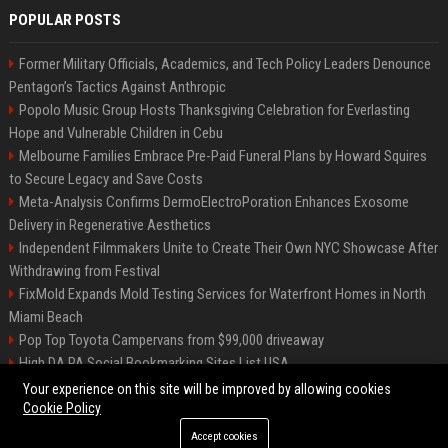
POPULAR POSTS
Former Military Officials, Academics, and Tech Policy Leaders Denounce
Pentagon’s Tactics Against Anthropic
Popolo Music Group Hosts Thanksgiving Celebration for Everlasting
Hope and Vulnerable Children in Cebu
Melbourne Families Embrace Pre-Paid Funeral Plans by Howard Squires
to Secure Legacy and Save Costs
Meta-Analysis Confirms DermoElectroPoration Enhances Exosome
Delivery in Regenerative Aesthetics
Independent Filmmakers Unite to Create Their Own NYC Showcase After
Withdrawing from Festival
FixMold Expands Mold Testing Services for Waterfront Homes in North
Miami Beach
Pop Top Toyota Campervans from $99,000 driveaway
High DA PA Social Bookmarking Sites List USA
Vargas-Hill Productions: Marketing and Communications Specialist
Your experience on this site will be improved by allowing cookies
Cookie Policy
Accept cookies
©2026 Bip Milwaukee. All right reserved.