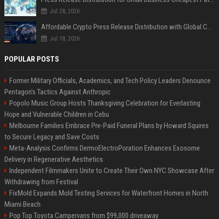
Jul 28, 2026
Affordable Crypto Press Release Distribution with Global Coverage
Jul 18, 2026
POPULAR POSTS
Former Military Officials, Academics, and Tech Policy Leaders Denounce
Pentagon’s Tactics Against Anthropic
Popolo Music Group Hosts Thanksgiving Celebration for Everlasting
Hope and Vulnerable Children in Cebu
Melbourne Families Embrace Pre-Paid Funeral Plans by Howard Squires
to Secure Legacy and Save Costs
Meta-Analysis Confirms DermoElectroPoration Enhances Exosome
Delivery in Regenerative Aesthetics
Independent Filmmakers Unite to Create Their Own NYC Showcase After
Withdrawing from Festival
FixMold Expands Mold Testing Services for Waterfront Homes in North
Miami Beach
Pop Top Toyota Campervans from $99,000 driveaway